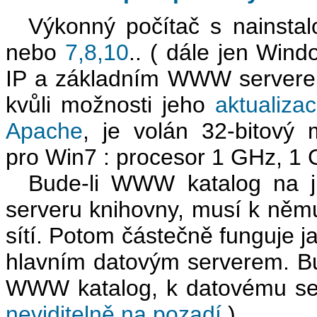
Výkonný počítač s nainsta
nebo
7,8,10
.. ( dále jen Win
IP a základním WWW serverem
kvůli možnosti jeho
aktualiz
Apache
, je volán 32-bitový
pro Win7 : procesor 1 GHz, 1
Bude-li WWW katalog na j
serveru knihovny, musí k němu
sítí. Potom částečně funguje ja
hlavním datovým serverem. B
WWW katalog, k datovému ser
neviditelně na pozadí
).