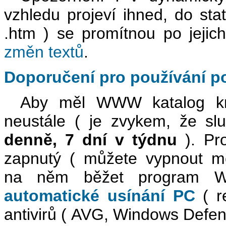
vzhledu projeví ihned, do sta
.htm ) se promítnou po jejic
změn textů
.
Doporučení pro používání p
Aby měl WWW katalog kni
neustále ( je zvykem, že sl
denně, 7 dní v týdnu
). Pro
zapnutý ( můžete vypnout mo
na něm běžet program 
automatické usínání PC
( r
antivirů ( AVG, Windows Defen