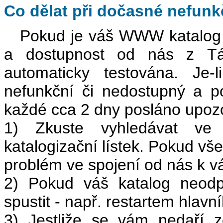
Co dělat při dočasné nefun
Pokud je váš WWW katalog ve
a dostupnost od nás z Táb
automaticky testována. Je-
nefunkční či nedostupný a 
každé cca 2 dny posláno upo
1) Zkuste vyhledávat v
katalogizační lístek. Pokud vš
problém ve spojení od nás k v
2) Pokud váš katalog neodp
spustit - např. restartem hlavn
3) Jestliže se vám nedaří z