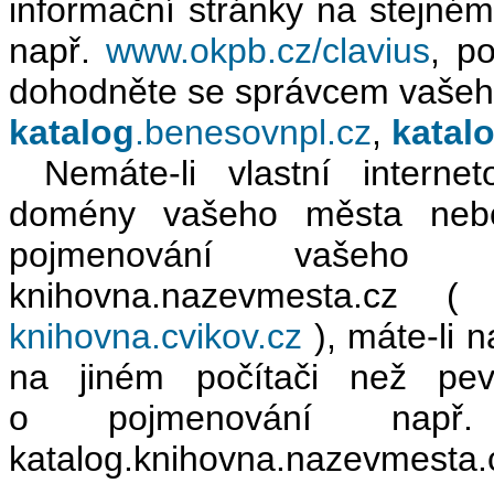
informační stránky na stejném 
např.
www.okpb.cz/clavius
, p
dohodněte se správcem vašeh
katalog
.benesovnpl.cz
,
katal
Nemáte-li vlastní interne
domény vašeho města nebo
pojmenování vašeho i
knihovna.nazevmesta.cz 
knihovna.cvikov.cz
), máte-li 
na jiném počítači než pevn
o pojmenování např. 
katalog.knihovna.nazevmesta.