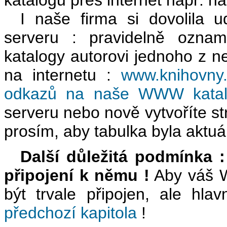
I naše firma si dovolila ud
serveru : pravidelně ozn
katalogy autorovi jednoho z 
na internetu :
www.knihovny.
odkazů na naše WWW katal
serveru nebo nově vytvoříte st
prosím, aby tabulka byla aktuál
Další důležitá podmínka 
připojení k němu !
Aby váš W
být trvale připojen, ale hla
předchozí kapitola
!