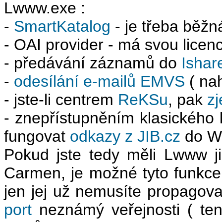
Lwww.exe :
-
SmartKatalog
- je třeba běžn
- OAI provider - má svou licenc
- předávání záznamů do
Ishar
-
odesílání e-mailů EMVS
( nah
- jste-li centrem
ReKSu
, pak
z
- znepřístupněním klasického 
fungovat
odkazy z JIB.cz
do W
Pokud jste tedy měli Lwww již
Carmen, je možné tyto funkce
jen jej už nemusíte propagova
port
neznámý veřejnosti ( ten