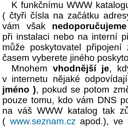
K funkčnímu WWW katalogu l
( čtyři čísla na začátku adres
vám však
nedoporučujeme
při instalaci nebo na interní p
může poskytovatel připojení
časem vyberete jiného poskyto
Mnohem
vhodnější je
, k
v internetu nějaké odpovídaj
jméno )
, pokud se potom změ
pouze tomu, kdo vám DNS po
na váš WWW katalog tak zůs
(
www.seznam.cz
apod.), ve 