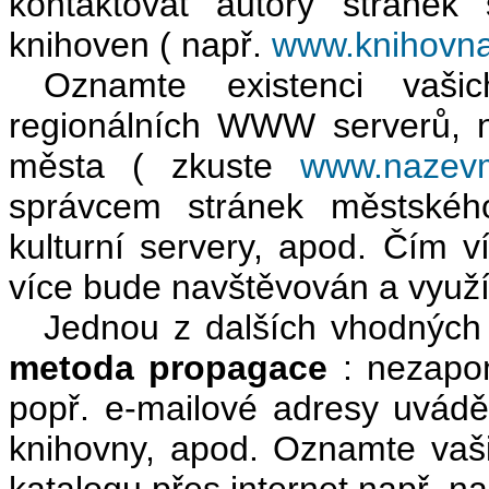
kontaktovat autory stránek
knihoven ( např.
www.knihovna
Oznamte existenci vašic
regionálních WWW serverů, n
města ( zkuste
www.nazevm
správcem stránek městského
kulturní servery, apod. Čím 
více bude navštěvován a využ
Jednou z dalších vhodných 
metoda propagace
: nezapo
popř. e-mailové adresy uvádět
knihovny, apod. Oznamte va
katalogu přes internet např. n