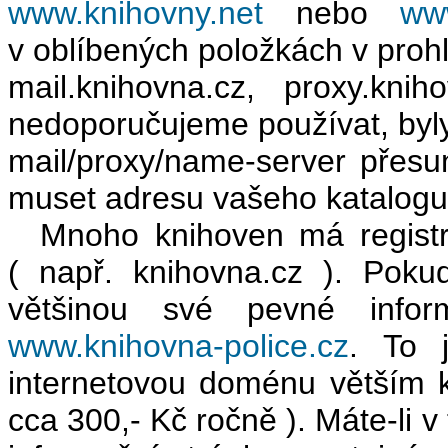
www.knihovny.net
nebo
www
v oblíbených položkách v prohlí
mail.knihovna.cz, proxy.kn
nedoporučujeme používat, byly
mail/proxy/name-server přesu
muset adresu vašeho katalogu
Mnoho knihoven má registro
( např. knihovna.cz ). Poku
většinou své pevné infor
www.knihovna-police.cz
. To j
internetovou doménu větším 
cca 300,- Kč ročně ). Máte-li