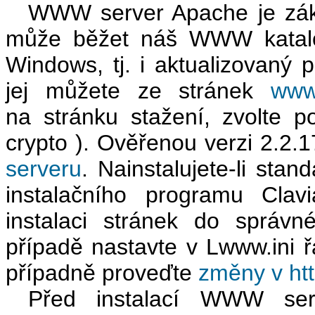
WWW server Apache je zákl
může běžet náš WWW katalog
Windows, tj. i aktualizovaný
jej můžete ze stránek
www
na stránku stažení, zvolte p
crypto ). Ověřenou verzi 2.2.
serveru
. Nainstalujete-li sta
instalačního programu Clav
instalaci stránek do správ
případě nastavte v Lwww.in
případně proveďte
změny v htt
Před instalací WWW serv