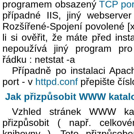
programem obsazený
TCP por
případné IIS, jiný webserve
Rozšířené-Spojení povolené [x]
li si ověřit, že máte před ins
nepoužívá jiný program pro
řádku : netstat -a
Případně po instalaci Apach
port - v
httpd.conf
přepište čísl
Jak přizpůsobit WWW katalo
Vzhled stránek WWW kata
přizpůsobit ( např. celkov
knihovny ). Toto přizpůsobe