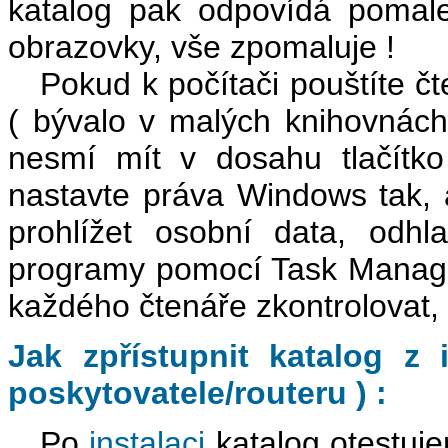
katalog pak odpovídá pomale
obrazovky, vše zpomaluje !
Pokud k počítači pouštíte čt
( bývalo v malých knihovnách
nesmí mít v dosahu tlačítk
nastavte práva Windows tak, 
prohlížet osobní data, odhla
programy pomocí Task Manage
každého čtenáře zkontrolovat
Jak zpřístupnit katalog z 
poskytovatele/routeru ) :
Po
instalaci
katalog otestu