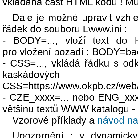
vkládaná část HTML kódu ! Mu
Dále je možné upravit vzhl
řádek do souboru Lwww.ini :
- BODY=..., vloží text do 
pro vložení pozadí : BODY=ba
- CSS=..., vkládá řádku s o
kaskádovýc
CSS=https://www.okpb.cz/web/
- CZE_xxxx=... nebo ENG_xxxx
většinu textů WWW katalogu -
Vzorové příklady a
návod na
Upozornění : v dynamicky 