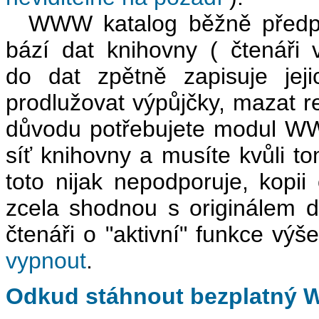
WWW katalog běžně předpok
bází dat knihovny ( čtenáři 
do dat zpětně zapisuje jej
prodlužovat výpůjčky, mazat r
důvodu potřebujete modul WW
síť knihovny a musíte kvůli to
toto nijak nepodporuje, kopii
zcela shodnou s originálem da
čtenáři o "aktivní" funkce vý
vypnout
.
Odkud stáhnout bezplatný 