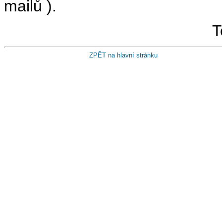
mailů ).
T
ZPĚT na hlavní stránku