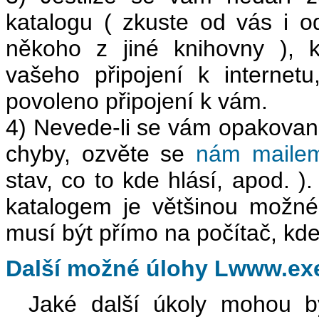
katalogu ( zkuste od vás i o
někoho z jiné knihovny ), k
vašeho připojení k interne
povoleno připojení k vám.
4) Nevede-li se vám opakovaně
chyby, ozvěte se
nám mailem
stav, co to kde hlásí, apod. 
katalogem je většinou možn
musí být přímo na počítač, kd
Další možné úlohy Lwww.exe 
Jaké další úkoly mohou bý