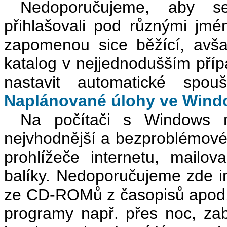
Nedoporučujeme, aby se 
přihlašovali pod různými jmén
zapomenou sice běžící, av
katalog v nejjednodušším pří
nastavit automatické spou
Naplánované úlohy ve Win
Na počítači s Windows mů
nejvhodnější a bezproblémové
prohlížeče internetu, mailo
balíky. Nedoporučujeme zde i
ze CD-ROMů z časopisů apod.
programy např. přes noc, za