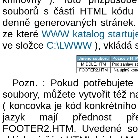
souborů s částí HTML kódu 
denně generovaných stránek. 
ze které
WWW katalog startuj
ve složce
C:\LWWW
), vkládá s
Jméno souboru
Pozice v HT
MIDDLE.HTM
Pod záhlaví st
FOOTER2.HTM
Na úplný kon
Pozn. : Pokud potřebujete m
soubory, můžete vytvořit t
( koncovka je kód konkrétního 
jazyk mají přednost 
FOOTER2.HTM. Uvedené soubo