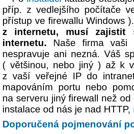
příp. z vedlejšího počítače ve
přístup ve firewallu Windows )
z internetu, musí zajisti
internetu.
Naše firma vaši s
nespravuje ani nezná. Váš 
( většinou, nebo jiný ) až k 
z vaší veřejné IP do intrane
mapováním portu nebo pomocí
na serveru jiný firewall než o
instalace od nás je nad HTTP,
Doporučená pojmenování poč