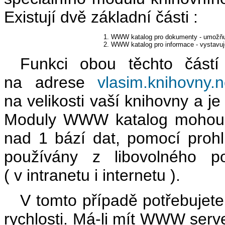
Existují dvě základní části :
1. WWW katalog pro dokumenty - umožňuje
2. WWW katalog pro informace - vystavuje 
Funkci obou těchto částí 
na adrese
vlasim.knihovny.n
na velikosti vaší knihovny a 
Moduly WWW katalog mohou b
nad 1 bází dat, pomocí proh
používány z libovolného po
( v intranetu i internetu ).
V tomto případě potřebujete tr
rychlosti. Má-li mít WWW serv