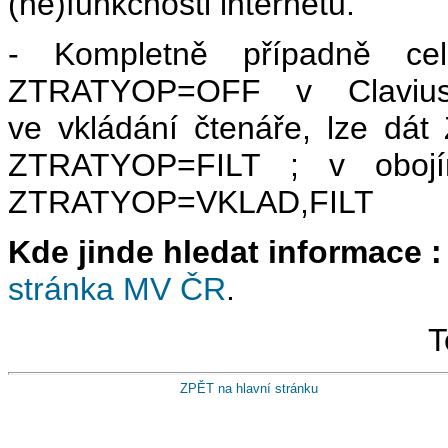
(ne)funkčnosti internetu.
- Kompletně případně cel
ZTRATYOP=OFF v Clavius.i
ve vkládání čtenáře, lze dá
ZTRATYOP=FILT ; v obojí
ZTRATYOP=VKLAD,FILT
Kde jinde hledat informace :
stránka MV ČR
.
T
ZPĚT na hlavní stránku