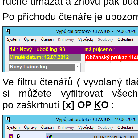
ručně umazat a znovu pak bud
Po příchodu čtenáře je upozor
Ve filtru čtenářů ( vyvolaný tl
si můžete vyfiltrovat vše
po zaškrtnutí
[x] OP
K
O
: