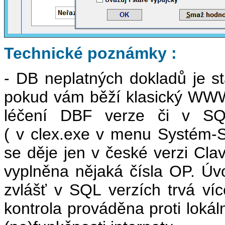
Technické poznámky :
- DB neplatných dokladů je 
pokud vám běží klasický WWW 
léčení DBF verze či v SQL 
( v clex.exe v menu Systém-Ser
se děje jen v české verzi Clavi
vyplněna nějaká čísla OP. Úvo
zvlášť v SQL verzích trvá víc
kontrola prováděna proti lokál