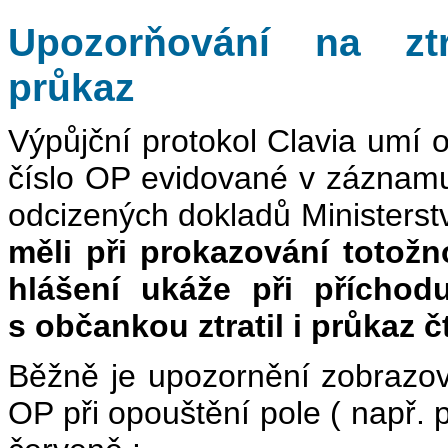
Upozorňování na ztr
průkaz
Výpůjční protokol Clavia umí o
číslo OP evidované v záznamu 
odcizených dokladů Ministerst
měli při prokazování totož
hlášení ukáže při příchod
s občankou ztratil i průkaz č
Běžně je upozornění zobrazov
OP při opouštění pole ( např. p