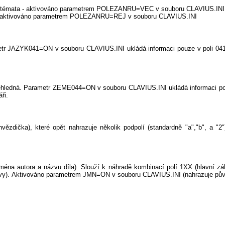
.
ná témata - aktivováno parametrem POLEZANRU=VEC v souboru CLAVIUS.INI
 - aktivováno parametrem POLEZANRU=REJ v souboru CLAVIUS.INI
ametr JAZYK041=ON v souboru CLAVIUS.INI ukládá informaci pouze v poli 041.
přehledná. Parametr ZEME044=ON v souboru CLAVIUS.INI ukládá informaci pou
ři.
hvězdička), které opět nahrazuje několik podpolí (standardně "a","b", a "
ména autora a názvu díla). Slouží k náhradě kombinací polí 1XX (hlavní záh
zvy). Aktivováno parametrem JMN=ON v souboru CLAVIUS.INI (nahrazuje pův