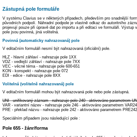
Zástupná pole formuláře
V systému Clavius se v některých případech, především pro snadnější form
původních podpolí. Náhradní podpole je vlastně odkaz do autoritního zázna
projevují pouze při úpravě dat po importu a při editaci ve formuláři. Výst
pole jsou povinná, jiná volitelná.
Povinná (automaticky nahrazovaná) pole
V editačním formuláři nesmí být nahrazovaná (oficiální) pole.
HLZ - hlavní záhlaví - nahrazuje pole 1XX
VDZ - vedlejší záhlaví - nahrazuje pole 7XX
VEC - věcné téma - nahrazuje pole 600-651
KON - konspekt - nahrazuje pole 072
EDI - edice - nahrazuje pole 8XX
Volitelná (volitelně nahrazovaná) pole
V editačním formuláři mohou být nahrazovaná pole nebo pole zástupná.
UNI - unifikovaný záznam - nahrazuje pole 240 - aktivováno parametrem 
VAR - variantní název - nahrazuje pole 246 - aktivováno parametrem VAR
PRE - překlad názvu - nahrazuje pole 242 - aktivováno parametrem PRE2
Speciálním případem jsou následující pole :
Pole 655 - žánr/forma