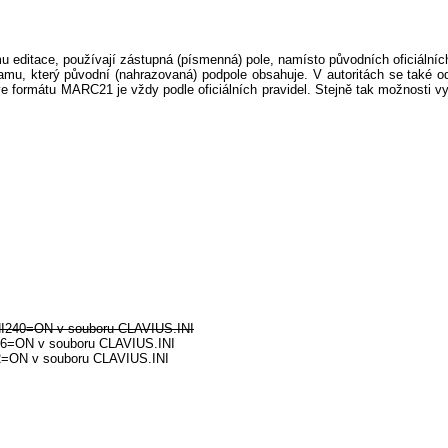
u editace, používají zástupná (písmenná) pole, namísto původních oficiálníc
mu, který původní (nahrazovaná) podpole obsahuje. V autoritách se také ode
up ve formátu MARC21 je vždy podle oficiálních pravidel. Stejně tak možnosti
UNI240=ON v souboru CLAVIUS.INI
246=ON v souboru CLAVIUS.INI
42=ON v souboru CLAVIUS.INI