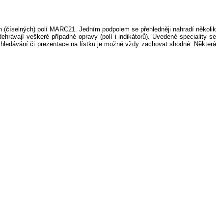
h (číselných) polí MARC21. Jedním podpolem se přehledněji nahradí několik
hrávají veškeré případné opravy (polí i indikátorů). Uvedené speciality se
 vyhledávání či prezentace na lístku je možné vždy zachovat shodné. Některá