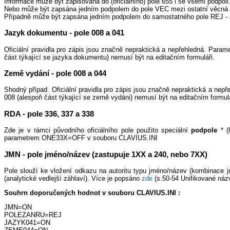
Informace může být zapisována do (oficiálního) pole 655 i se všemi podpoli
Nebo může být zapsána jedním podpolem do pole VEC mezi ostatní věc
Případně může být zapsána jedním podpolem do samostatného pole REJ
Jazyk dokumentu - pole 008 a 041
Oficiální pravidla pro zápis jsou značně nepraktická a nepřehledná. Par
část týkající se jazyka dokumentu) nemusí být na editačním formuláři.
Země vydání - pole 008 a 044
Shodný případ. Oficiální pravidla pro zápis jsou značně nepraktická a ne
008 (alespoň část týkající se země vydáni) nemusí být na editačním formulá
RDA - pole 336, 337 a 338
Zde je v rámci původního oficiálního pole použito speciální
podpole
* (
parametrem ONE33X=OFF v souboru CLAVIUS.INI
JMN - pole jméno/název (zastupuje 1XX a 240, nebo 7XX)
Pole slouží ke vložení odkazu na autoritu typu jméno/název (kombinace j
(analytické vedlejší záhlaví). Více je popsáno
zde
(s.50-54 Unifikované ná
Souhrn doporučených hodnot v souboru CLAVIUS.INI :
JMN=ON
POLEZANRU=REJ
JAZYK041=ON