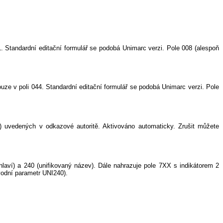
 Standardní editační formulář se podobá Unimarc verzi. Pole 008 (alespoň
ze v poli 044. Standardní editační formulář se podobá Unimarc verzi. Pole
2") uvedených v odkazové autoritě. Aktivováno automaticky. Zrušit můžete
laví) a 240 (unifikovaný název). Dále nahrazuje pole 7XX s indikátorem 2
odní parametr UNI240).